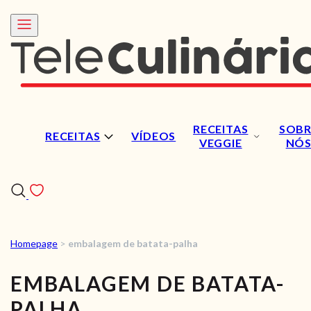
RECEITAS
SOBR
RECEITAS
VÍDEOS
VEGGIE
NÓ
Homepage
>
embalagem de batata-palha
RECEITAS
EMBALAGEM DE BATATA-
VÍDEOS
PALHA