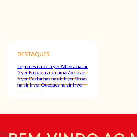
DESTAQUES
Legumes na air fryer
Alheira na air
fryer
Empadas de camarão na air
fryer
Castanhas na air fryer
Broas
na air fryer
Queques na air fryer