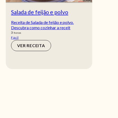
Salada de feijão e polvo
Receita de Salada de feijão e polvo.
Descubra como cozinhar a receit
horas
3
horas
Fácil
VER RECEITA