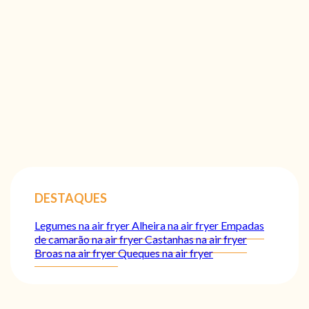
DESTAQUES
Legumes na air fryer
Alheira na air fryer
Empadas
de camarão na air fryer
Castanhas na air fryer
Broas na air fryer
Queques na air fryer