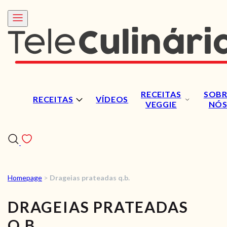
RECEITAS
SOBR
RECEITAS
VÍDEOS
VEGGIE
NÓ
Homepage
>
Drageias prateadas q.b.
RECEITAS
DRAGEIAS PRATEADAS
VÍDEOS
Q.B.