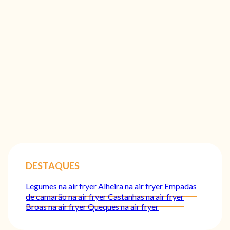
DESTAQUES
Legumes na air fryer
Alheira na air fryer
Empadas
de camarão na air fryer
Castanhas na air fryer
Broas na air fryer
Queques na air fryer