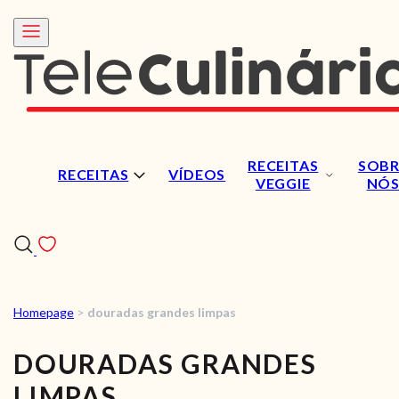
RECEITAS
SOBR
RECEITAS
VÍDEOS
VEGGIE
NÓ
Homepage
>
douradas grandes limpas
RECEITAS
DOURADAS GRANDES
VÍDEOS
LIMPAS