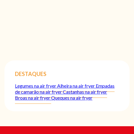
DESTAQUES
Legumes na air fryer
Alheira na air fryer
Empadas
de camarão na air fryer
Castanhas na air fryer
Broas na air fryer
Queques na air fryer