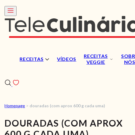
RECEITAS
SOBR
RECEITAS
VÍDEOS
VEGGIE
NÓ
Homepage
>
douradas (com aprox 600 g cada uma)
RECEITAS
DOURADAS (COM APROX
VÍDEOS
600 G CADA UMA)