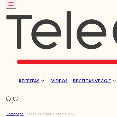
RECEITAS
VÍDEOS
RECEITAS VEGGIE
Homepage
>
Doce de maçã e canela q.b.