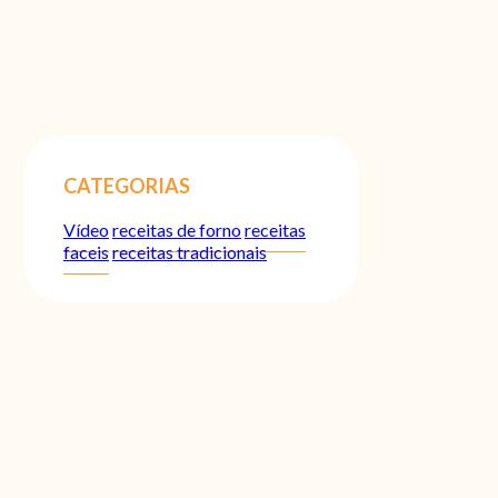
CATEGORIAS
Vídeo
receitas de forno
receitas
faceis
receitas tradicionais