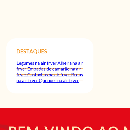
DESTAQUES
Legumes na air fryer
Alheira na air
fryer
Empadas de camarão na air
fryer
Castanhas na air fryer
Broas
na air fryer
Queques na air fryer