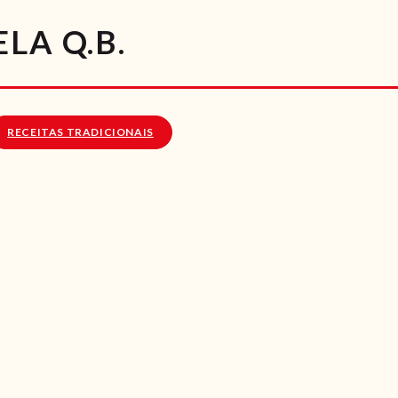
RECEITAS
LA Q.B.
VÍDEOS
RECEITAS VEGGIE
RECEITAS TRADICIONAIS
SOBRE NÓS
LOJA ONLINE
BLOG