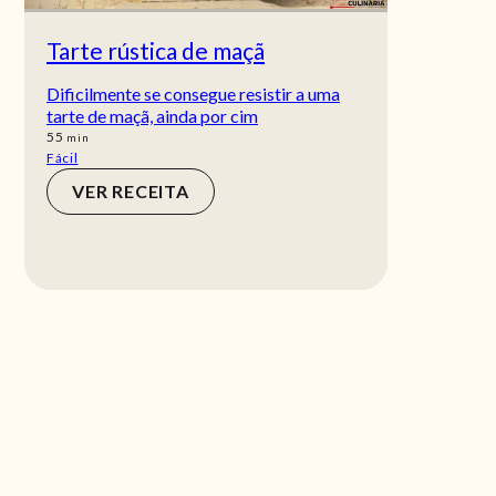
Tarte rústica de maçã
Dificilmente se consegue resistir a uma
tarte de maçã, ainda por cim
min
55
min
Fácil
VER RECEITA