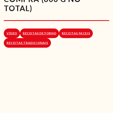
RECEITAS VEGGIE
TOTAL)
SOBRE NÓS
LOJA ONLINE
VÍDEO
RECEITAS DE FORNO
RECEITAS FACEIS
BLOG
RECEITAS TRADICIONAIS