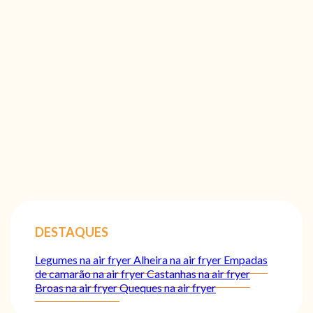
DESTAQUES
Legumes na air fryer
Alheira na air fryer
Empadas
de camarão na air fryer
Castanhas na air fryer
Broas na air fryer
Queques na air fryer