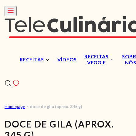
RECEITAS
SOBR
RECEITAS
VÍDEOS
VEGGIE
NÓ
Homepage
>
doce de gila (aprox. 345 g)
RECEITAS
DOCE DE GILA (APROX.
VÍDEOS
345 G)