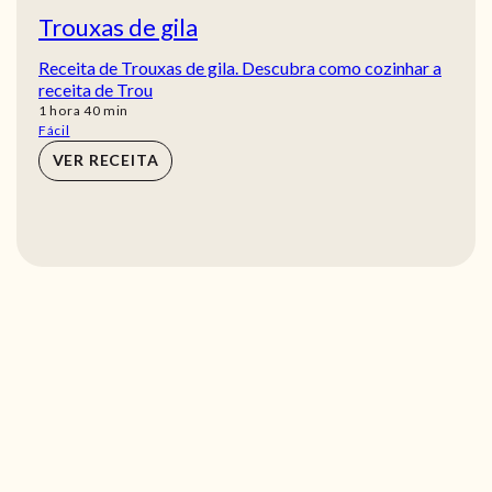
Trouxas de gila
Receita de Trouxas de gila. Descubra como cozinhar a
receita de Trou
hora
min
1
hora
40
min
Fácil
VER RECEITA