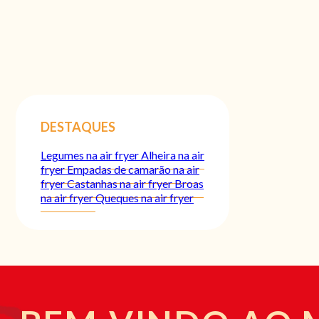
DESTAQUES
Legumes na air fryer
Alheira na air
fryer
Empadas de camarão na air
fryer
Castanhas na air fryer
Broas
na air fryer
Queques na air fryer