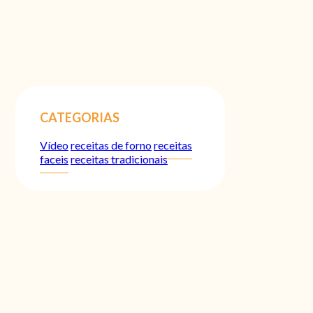
CATEGORIAS
Vídeo
receitas de forno
receitas
faceis
receitas tradicionais