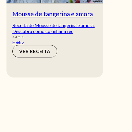
Mousse de tangerina e amora
Receita de Mousse de tangerina e amora.
Descubra como cozinhar a rec
min
40
min
Médio
VER RECEITA