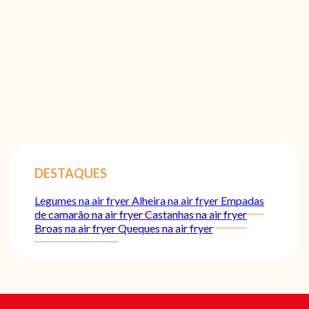
DESTAQUES
Legumes na air fryer
Alheira na air fryer
Empadas
de camarão na air fryer
Castanhas na air fryer
Broas na air fryer
Queques na air fryer