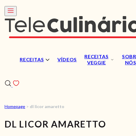
RECEITAS
SOBR
RECEITAS
VÍDEOS
VEGGIE
NÓ
Homepage
>
dl licor amaretto
RECEITAS
DL LICOR AMARETTO
VÍDEOS