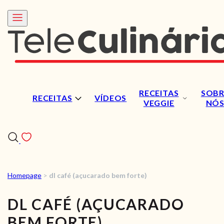
RECEITAS
SOBR
RECEITAS
VÍDEOS
VEGGIE
NÓ
Homepage
>
dl café (açucarado bem forte)
RECEITAS
DL CAFÉ (AÇUCARADO
VÍDEOS
BEM FORTE)