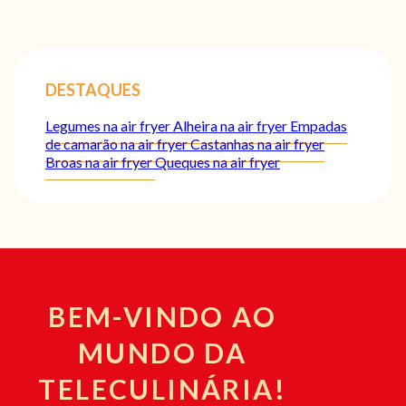
DESTAQUES
Legumes na air fryer
Alheira na air fryer
Empadas
de camarão na air fryer
Castanhas na air fryer
Broas na air fryer
Queques na air fryer
BEM-VINDO AO
MUNDO DA
TELECULINÁRIA!