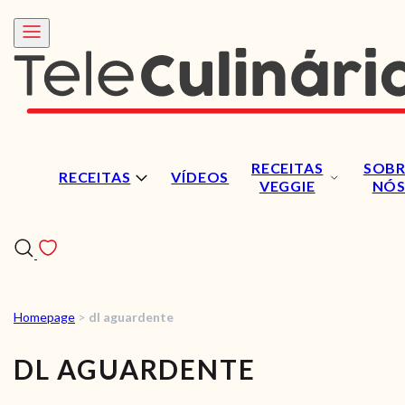
RECEITAS
SOBR
RECEITAS
VÍDEOS
VEGGIE
NÓ
Homepage
>
dl aguardente
RECEITAS
DL AGUARDENTE
VÍDEOS