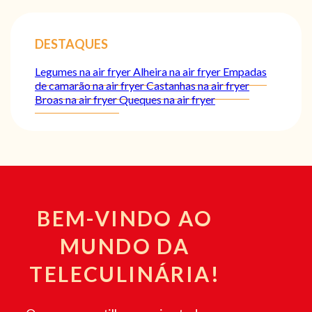
DESTAQUES
Legumes na air fryer
Alheira na air fryer
Empadas
de camarão na air fryer
Castanhas na air fryer
Broas na air fryer
Queques na air fryer
BEM-VINDO AO
MUNDO DA
TELECULINÁRIA!