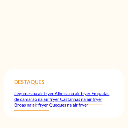
DESTAQUES
Legumes na air fryer
Alheira na air fryer
Empadas
de camarão na air fryer
Castanhas na air fryer
Broas na air fryer
Queques na air fryer