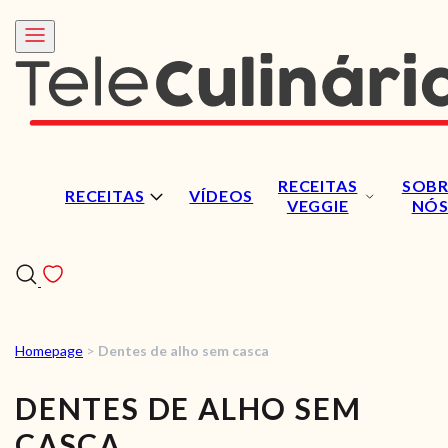
RECEITAS
SOBR
RECEITAS
VÍDEOS
VEGGIE
NÓ
Homepage
>
Dentes de alho sem casca
RECEITAS
DENTES DE ALHO SEM
VÍDEOS
CASCA