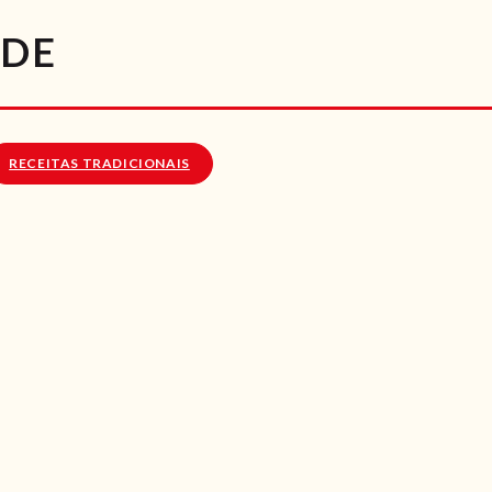
RECEITAS
NDE
VÍDEOS
RECEITAS VEGGIE
RECEITAS TRADICIONAIS
SOBRE NÓS
LOJA ONLINE
BLOG