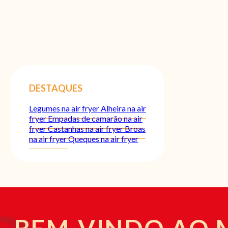
DESTAQUES
Legumes na air fryer
Alheira na air
fryer
Empadas de camarão na air
fryer
Castanhas na air fryer
Broas
na air fryer
Queques na air fryer