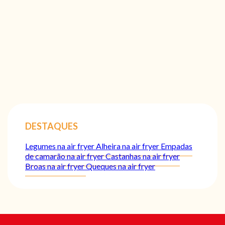
DESTAQUES
Legumes na air fryer
Alheira na air fryer
Empadas
de camarão na air fryer
Castanhas na air fryer
Broas na air fryer
Queques na air fryer