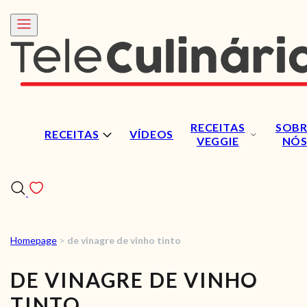
RECEITAS
SOBR
RECEITAS
VÍDEOS
VEGGIE
NÓ
Homepage
>
de vinagre de vinho tinto
RECEITAS
DE VINAGRE DE VINHO
VÍDEOS
TINTO