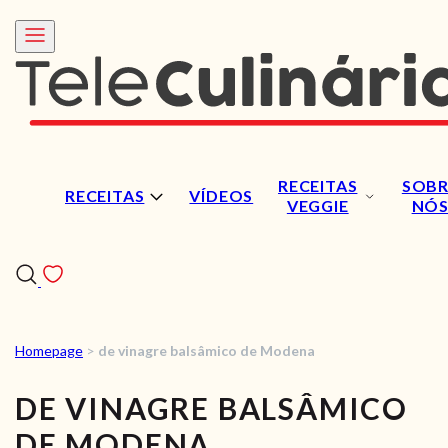
RECEITAS
SOBR
RECEITAS
VÍDEOS
VEGGIE
NÓ
Homepage
>
de vinagre balsâmico de Modena
RECEITAS
DE VINAGRE BALSÂMICO
VÍDEOS
DE MODENA