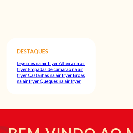
DESTAQUES
Legumes na air fryer
Alheira na air
fryer
Empadas de camarão na air
fryer
Castanhas na air fryer
Broas
na air fryer
Queques na air fryer