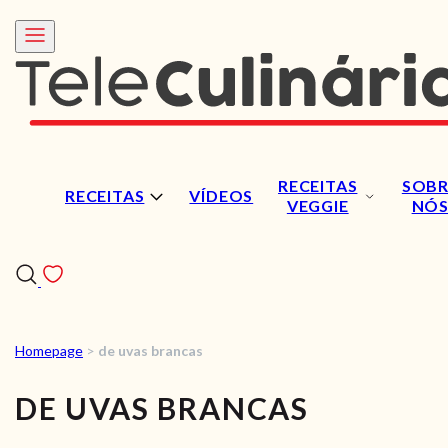
RECEITAS
SOBR
RECEITAS
VÍDEOS
VEGGIE
NÓ
Homepage
>
de uvas brancas
RECEITAS
DE UVAS BRANCAS
VÍDEOS