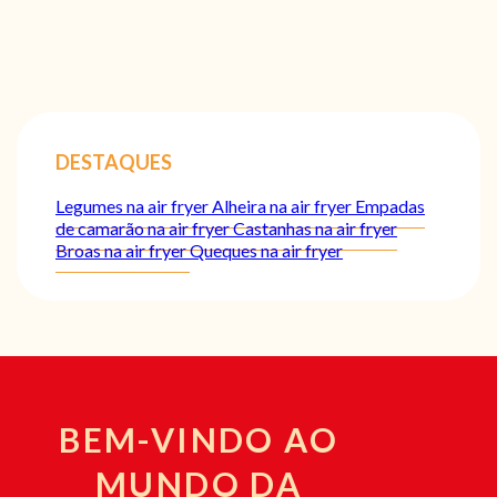
DESTAQUES
Legumes na air fryer
Alheira na air fryer
Empadas
de camarão na air fryer
Castanhas na air fryer
Broas na air fryer
Queques na air fryer
BEM-VINDO AO
MUNDO DA