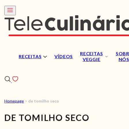
RECEITAS
SOBR
RECEITAS
VÍDEOS
VEGGIE
NÓ
Homepage
>
de tomilho seco
RECEITAS
DE TOMILHO SECO
VÍDEOS