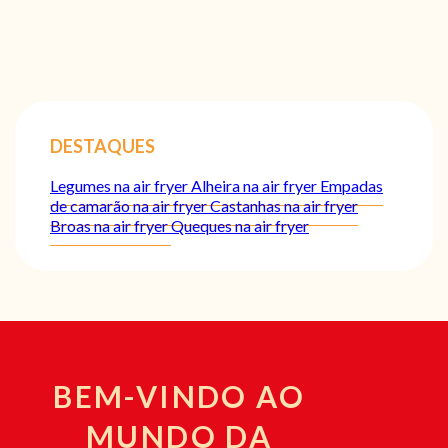
DESTAQUES
Legumes na air fryer
Alheira na air fryer
Empadas
de camarão na air fryer
Castanhas na air fryer
Broas na air fryer
Queques na air fryer
BEM-VINDO AO
MUNDO DA