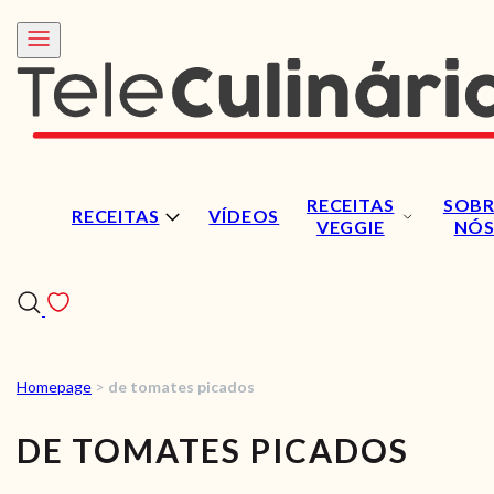
RECEITAS
SOBR
RECEITAS
VÍDEOS
VEGGIE
NÓ
Homepage
>
de tomates picados
RECEITAS
DE TOMATES PICADOS
VÍDEOS