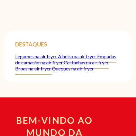
DESTAQUES
Legumes na air fryer
Alheira na air fryer
Empadas
de camarão na air fryer
Castanhas na air fryer
Broas na air fryer
Queques na air fryer
BEM-VINDO AO
MUNDO DA