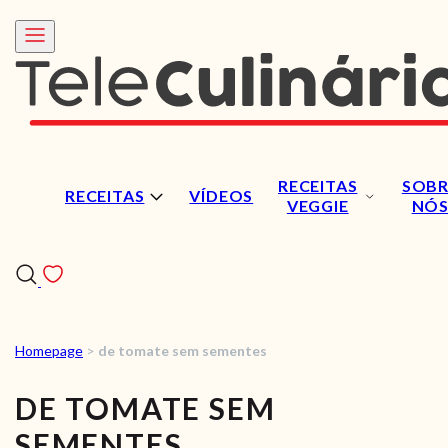
RECEITAS
SOBR
RECEITAS
VÍDEOS
VEGGIE
NÓ
Homepage
>
de tomate sem sementes
RECEITAS
DE TOMATE SEM
VÍDEOS
SEMENTES