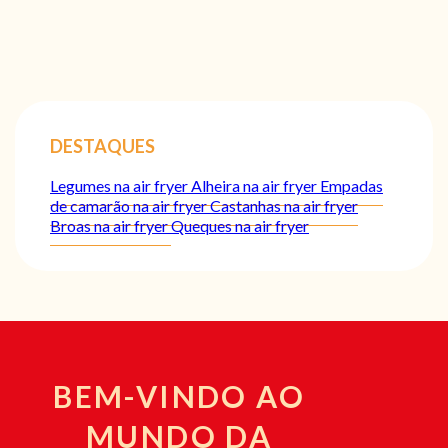
DESTAQUES
Legumes na air fryer
Alheira na air fryer
Empadas
de camarão na air fryer
Castanhas na air fryer
Broas na air fryer
Queques na air fryer
BEM-VINDO AO
MUNDO DA