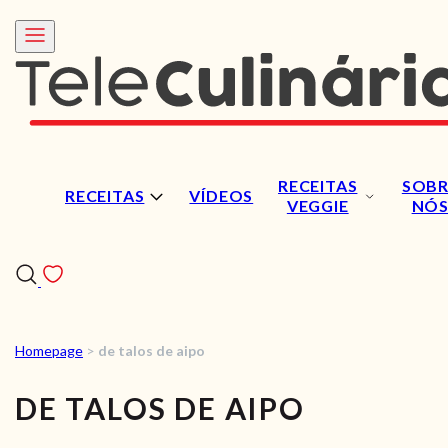
RECEITAS
SOBR
RECEITAS
VÍDEOS
VEGGIE
NÓ
Homepage
>
de talos de aipo
RECEITAS
DE TALOS DE AIPO
VÍDEOS