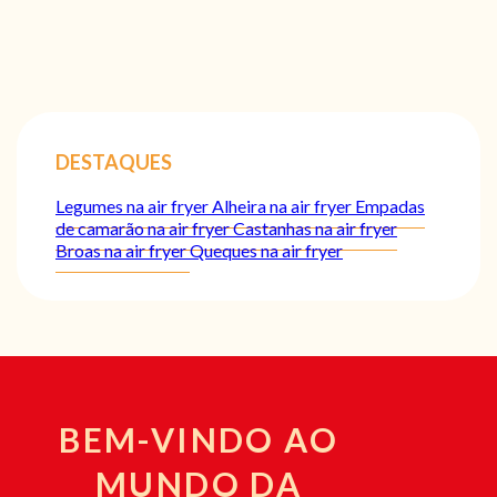
DESTAQUES
Legumes na air fryer
Alheira na air fryer
Empadas
de camarão na air fryer
Castanhas na air fryer
Broas na air fryer
Queques na air fryer
BEM-VINDO AO
MUNDO DA