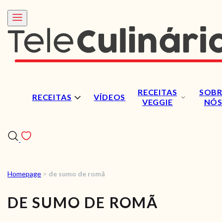
RECEITAS
SOBR
RECEITAS
VÍDEOS
VEGGIE
NÓ
Homepage
>
de sumo de romã
RECEITAS
DE SUMO DE ROMÃ
VÍDEOS