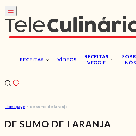
RECEITAS
SOBR
RECEITAS
VÍDEOS
VEGGIE
NÓ
Homepage
>
de sumo de laranja
RECEITAS
DE SUMO DE LARANJA
VÍDEOS