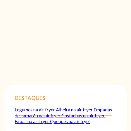
DESTAQUES
Legumes na air fryer
Alheira na air fryer
Empadas
de camarão na air fryer
Castanhas na air fryer
Broas na air fryer
Queques na air fryer