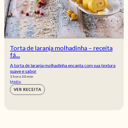
Torta de laranja molhadinha – receita
fá...
A torta de laranja molhadinha encanta com sua textura
suave e sabor
hora
min
1
hora
30
min
Médio
VER RECEITA