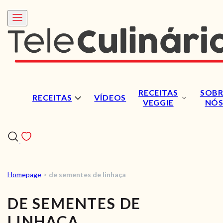
RECEITAS
SOBR
RECEITAS
VÍDEOS
VEGGIE
NÓ
Homepage
>
de sementes de linhaça
RECEITAS
DE SEMENTES DE
VÍDEOS
LINHAÇA