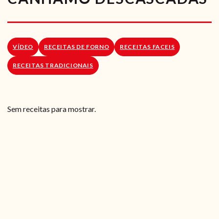
RECEITAS VEGGIE
SOBRE NÓS
VÍDEO
RECEITAS DE FORNO
RECEITAS FACEIS
LOJA ONLINE
RECEITAS TRADICIONAIS
BLOG
Sem receitas para mostrar.