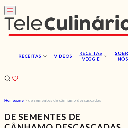
RECEITAS
SOBR
RECEITAS
VÍDEOS
VEGGIE
NÓ
Homepage
>
de sementes de cânhamo descascadas
RECEITAS
DE SEMENTES DE
VÍDEOS
CÂNHAMO DESCASCADAS