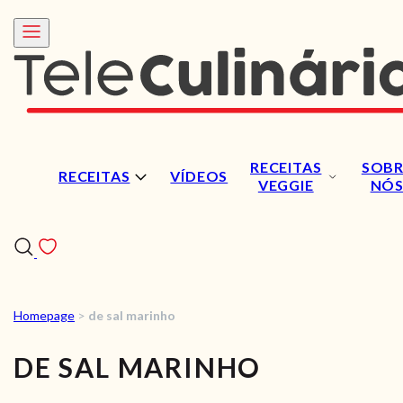
RECEITAS
SOBR
RECEITAS
VÍDEOS
VEGGIE
NÓ
Homepage
>
de sal marinho
RECEITAS
DE SAL MARINHO
VÍDEOS