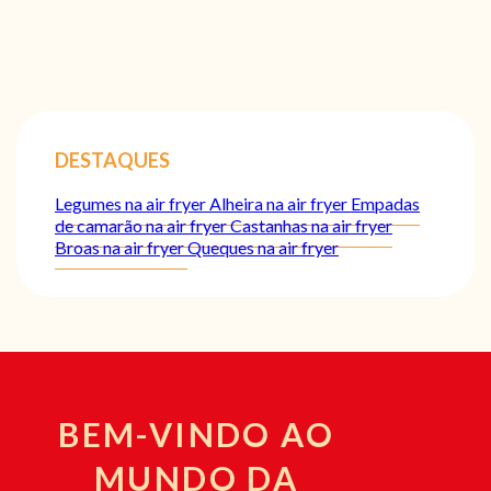
DESTAQUES
Legumes na air fryer
Alheira na air fryer
Empadas
de camarão na air fryer
Castanhas na air fryer
Broas na air fryer
Queques na air fryer
BEM-VINDO AO
MUNDO DA