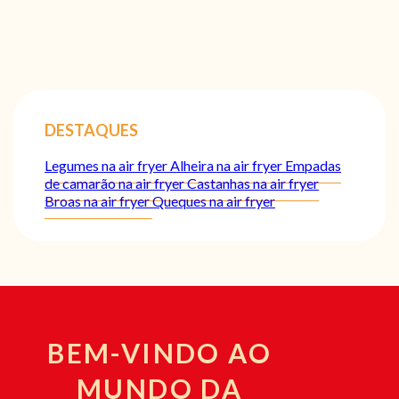
DESTAQUES
Legumes na air fryer
Alheira na air fryer
Empadas
de camarão na air fryer
Castanhas na air fryer
Broas na air fryer
Queques na air fryer
BEM-VINDO AO
MUNDO DA