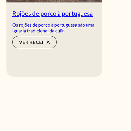
Rojões de porco à portuguesa
Os rojões de porco à portuguesa são uma
iguaria tradicional da culin
VER RECEITA