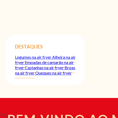
DESTAQUES
Legumes na air fryer
Alheira na air
fryer
Empadas de camarão na air
fryer
Castanhas na air fryer
Broas
na air fryer
Queques na air fryer