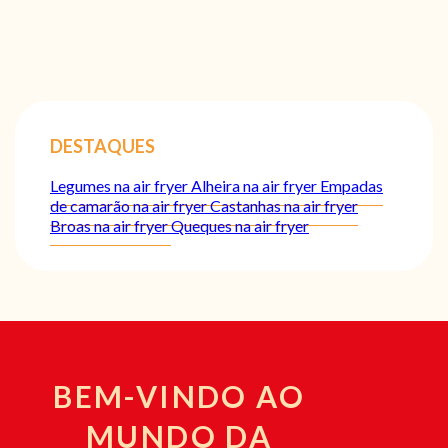
DESTAQUES
Legumes na air fryer
Alheira na air fryer
Empadas
de camarão na air fryer
Castanhas na air fryer
Broas na air fryer
Queques na air fryer
BEM-VINDO AO
MUNDO DA