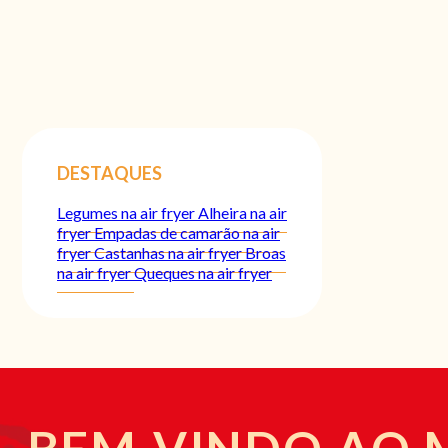
DESTAQUES
Legumes na air fryer
Alheira na air
fryer
Empadas de camarão na air
fryer
Castanhas na air fryer
Broas
na air fryer
Queques na air fryer