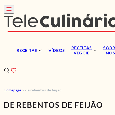
RECEITAS
SOBR
RECEITAS
VÍDEOS
VEGGIE
NÓ
Homepage
>
de rebentos de feijão
RECEITAS
DE REBENTOS DE FEIJÃO
VÍDEOS