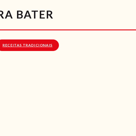
RECEITAS
RA BATER
VÍDEOS
RECEITAS VEGGIE
RECEITAS TRADICIONAIS
SOBRE NÓS
LOJA ONLINE
BLOG