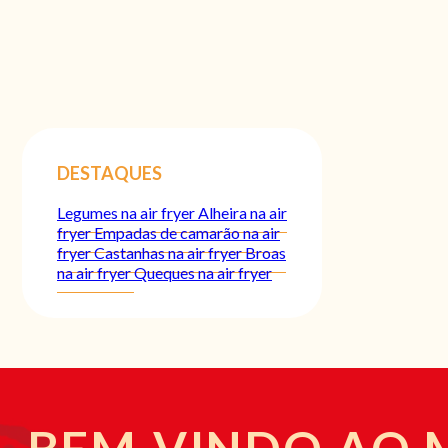
DESTAQUES
Legumes na air fryer
Alheira na air
fryer
Empadas de camarão na air
fryer
Castanhas na air fryer
Broas
na air fryer
Queques na air fryer