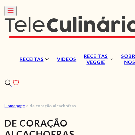
RECEITAS
SOBR
RECEITAS
VÍDEOS
VEGGIE
NÓ
Homepage
>
de coração alcachofras
RECEITAS
DE CORAÇÃO
VÍDEOS
ALCACHOFRAS