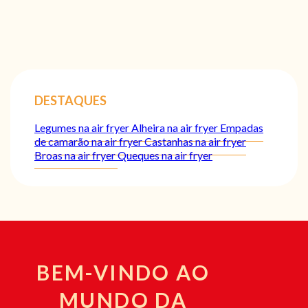
DESTAQUES
Legumes na air fryer
Alheira na air fryer
Empadas
de camarão na air fryer
Castanhas na air fryer
Broas na air fryer
Queques na air fryer
BEM-VINDO AO
MUNDO DA