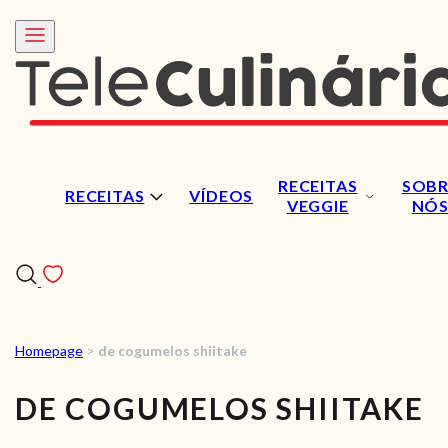
RECEITAS
SOBR
RECEITAS
VÍDEOS
VEGGIE
NÓ
Homepage
>
de cogumelos shiitake
RECEITAS
DE COGUMELOS SHIITAKE
VÍDEOS