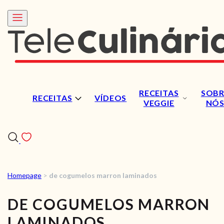
RECEITAS
SOBR
RECEITAS
VÍDEOS
VEGGIE
NÓ
Homepage
>
de cogumelos marron laminados
RECEITAS
DE COGUMELOS MARRON
VÍDEOS
LAMINADOS