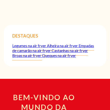
DESTAQUES
Legumes na air fryer
Alheira na air fryer
Empadas
de camarão na air fryer
Castanhas na air fryer
Broas na air fryer
Queques na air fryer
BEM-VINDO AO
MUNDO DA