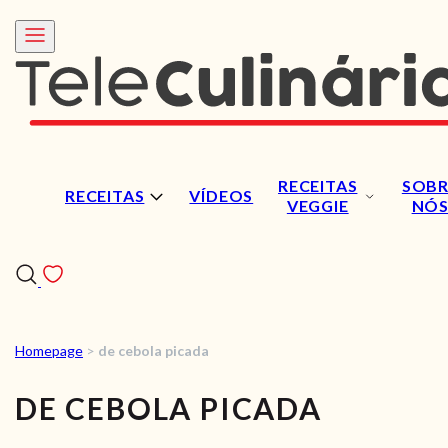
RECEITAS
SOBR
RECEITAS
VÍDEOS
VEGGIE
NÓ
Homepage
>
de cebola picada
RECEITAS
DE CEBOLA PICADA
VÍDEOS