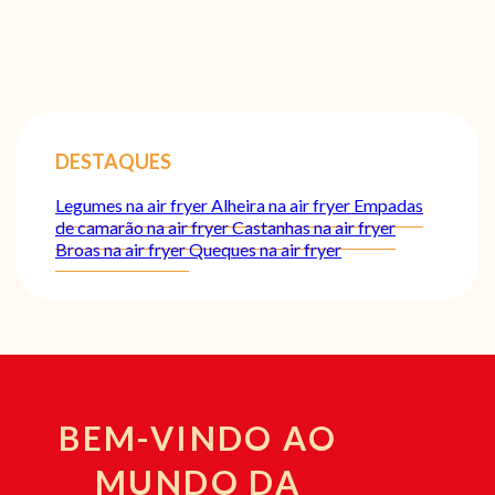
DESTAQUES
Legumes na air fryer
Alheira na air fryer
Empadas
de camarão na air fryer
Castanhas na air fryer
Broas na air fryer
Queques na air fryer
BEM-VINDO AO
MUNDO DA