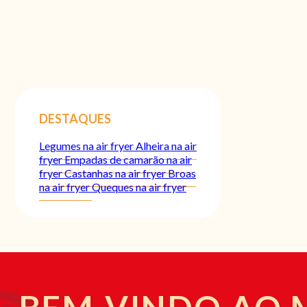
DESTAQUES
Legumes na air fryer
Alheira na air
fryer
Empadas de camarão na air
fryer
Castanhas na air fryer
Broas
na air fryer
Queques na air fryer