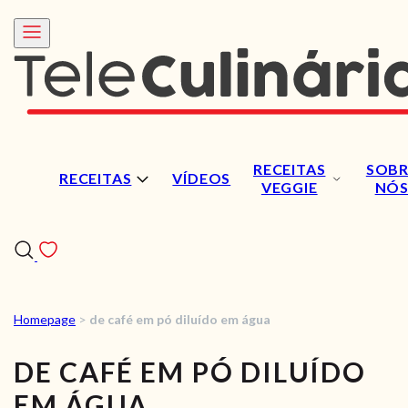
RECEITAS
SOBR
RECEITAS
VÍDEOS
VEGGIE
NÓ
Homepage
>
de café em pó diluído em água
RECEITAS
DE CAFÉ EM PÓ DILUÍDO
VÍDEOS
EM ÁGUA