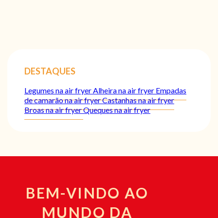
DESTAQUES
Legumes na air fryer
Alheira na air fryer
Empadas
de camarão na air fryer
Castanhas na air fryer
Broas na air fryer
Queques na air fryer
BEM-VINDO AO
MUNDO DA