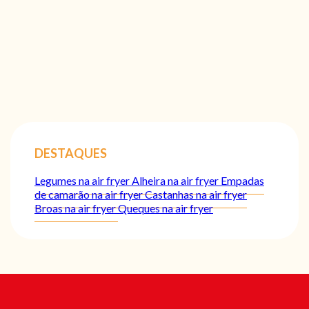
DESTAQUES
Legumes na air fryer
Alheira na air fryer
Empadas
de camarão na air fryer
Castanhas na air fryer
Broas na air fryer
Queques na air fryer