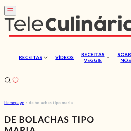
RECEITAS
SOBR
RECEITAS
VÍDEOS
VEGGIE
NÓ
Homepage
>
de bolachas tipo maria
RECEITAS
DE BOLACHAS TIPO
VÍDEOS
MARIA