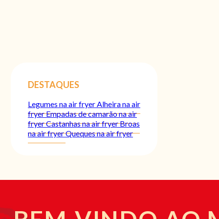
DESTAQUES
Legumes na air fryer
Alheira na air
fryer
Empadas de camarão na air
fryer
Castanhas na air fryer
Broas
na air fryer
Queques na air fryer