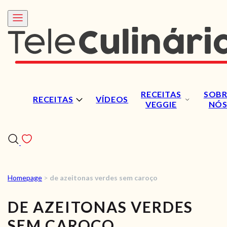
RECEITAS
SOBR
RECEITAS
VÍDEOS
VEGGIE
NÓ
Homepage
>
de azeitonas verdes sem caroço
RECEITAS
DE AZEITONAS VERDES
VÍDEOS
SEM CAROÇO