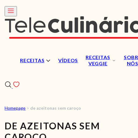
RECEITAS
SOBR
RECEITAS
VÍDEOS
VEGGIE
NÓ
Homepage
>
de azeitonas sem caroço
RECEITAS
DE AZEITONAS SEM
VÍDEOS
CAROÇO