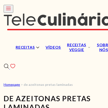
RECEITAS
SOBR
RECEITAS
VÍDEOS
VEGGIE
NÓ
Homepage
>
de azeitonas pretas laminadas
RECEITAS
DE AZEITONAS PRETAS
VÍDEOS
LAMINADAS