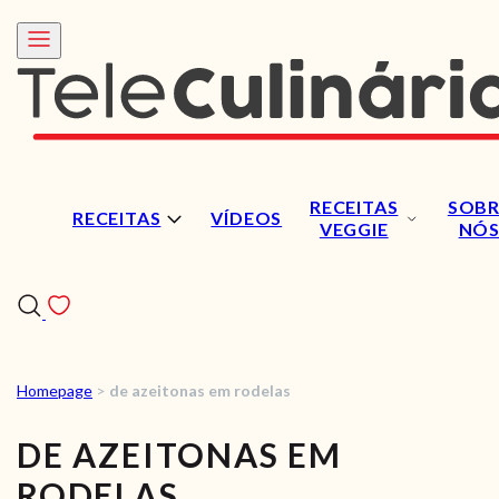
RECEITAS
SOBR
RECEITAS
VÍDEOS
VEGGIE
NÓ
Homepage
>
de azeitonas em rodelas
RECEITAS
DE AZEITONAS EM
VÍDEOS
RODELAS