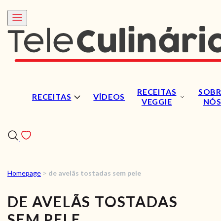
RECEITAS
SOBR
RECEITAS
VÍDEOS
VEGGIE
NÓ
Homepage
>
de avelãs tostadas sem pele
RECEITAS
DE AVELÃS TOSTADAS
VÍDEOS
SEM PELE