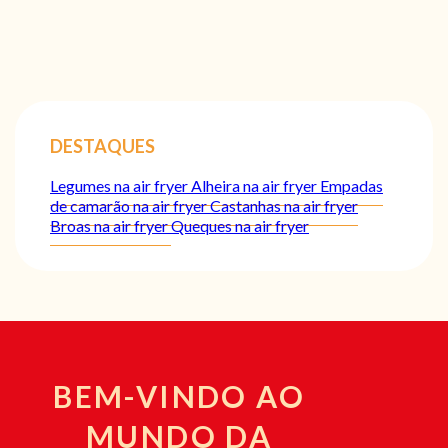
DESTAQUES
Legumes na air fryer
Alheira na air fryer
Empadas
de camarão na air fryer
Castanhas na air fryer
Broas na air fryer
Queques na air fryer
BEM-VINDO AO
MUNDO DA