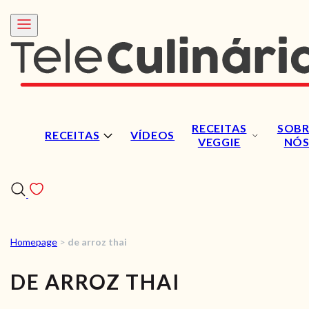
RECEITAS
SOBR
RECEITAS
VÍDEOS
VEGGIE
NÓ
Homepage
>
de arroz thai
RECEITAS
DE ARROZ THAI
VÍDEOS